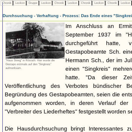
Chronik
Lexikon
Gruppe
Lexikon
Chronik
Lexikon
Chronik
Lexikon
Chronik
Lexikon
Durchsuchung - Verhaftung - Prozess: Das Ende eines "Singkre
Im Anschluss an Ermit
September 1937 im "H
durchgeführt hatte, 
Gestapobeamte Sch. ein
Hermann Sch., der im Jul
"Haus Steeg" in Rösrath: Hier wurde die
Gestapo erstmals auf den "Singkreis"
einen "Singkreis" mehrer
aufmerksam.
hatte. "Da dieser Zei
Veröffentlichung des Verbotes bündischer Be
Begründung des Gestapobeamten, seien die ents
aufgenommen worden, in deren Verlauf der V
"Verbreiter des Liederheftes" festgestellt worden se
Die Hausdurchsuchung bringt Interessantes z