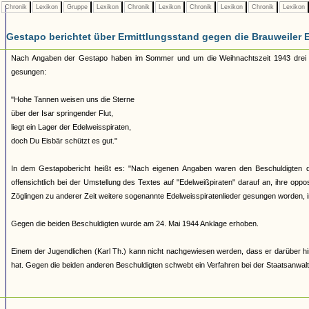
Chronik
Lexikon
Gruppe
Lexikon
Chronik
Lexikon
Chronik
Lexikon
Chronik
Lexikon
Gestapo berichtet über Ermittlungsstand gegen die Brauweiler 
Nach Angaben der Gestapo haben im Sommer und um die Weihnachtszeit 1943 drei Kölne
gesungen:
"Hohe Tannen weisen uns die Sterne
über der Isar springender Flut,
liegt ein Lager der Edelweisspiraten,
doch Du Eisbär schützt es gut."
In dem Gestapobericht heißt es: "Nach eigenen Angaben waren den Beschuldigten
offensichtlich bei der Umstellung des Textes auf "Edelweißpiraten" darauf an, ihre oppo
Zöglingen zu anderer Zeit weitere sogenannte Edelweisspiratenlieder gesungen worden, i
Gegen die beiden Beschuldigten wurde am 24. Mai 1944 Anklage erhoben.
Einem der Jugendlichen (Karl Th.) kann nicht nachgewiesen werden, dass er darüber hina
hat. Gegen die beiden anderen Beschuldigten schwebt ein Verfahren bei der Staatsanwalt