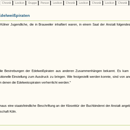
Chronik
Lexikon
Gruppe
Person
Lexikon
Chronik
Lexikon
Chronik
Lexikon
Chronik
Edelweißpiraten
r Jugendliche, die in Brauweiler inhaftiert waren, in einem Saal der Anstalt folgendes
 die Bestrebungen der Edelweißpiraten aus anderen Zusammenhängen bekannt. Es kam 
sitionelle Einstellung zum Ausdruck zu bringen. Wie festgestellt werden konnte, sind von a
n denen die Edelweisspiraten verherrlicht werden."
us eine staatsfeindliche Beschriftung an der Klosetttür der Buchbinderei der Anstalt ange
schaft Köln.