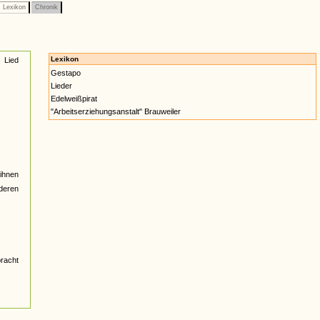
Lexikon
Chronik
Lexikon
 Lied
Gestapo
Lieder
Edelweißpirat
"Arbeitserziehungsanstalt" Brauweiler
ihnen
nderen
bracht