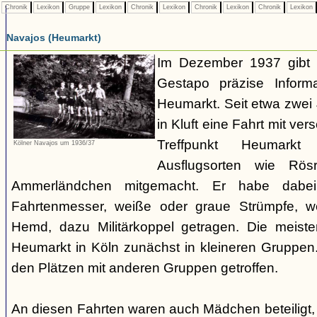
Chronik
Lexikon
Gruppe
Lexikon
Chronik
Lexikon
Chronik
Lexikon
Chronik
Lexikon
Navajos (Heumarkt)
Im Dezember 1937 gibt 
Gestapo präzise Infor
Heumarkt. Seit etwa zwei
in Kluft eine Fahrt mit v
Treffpunkt Heumark
Kölner Navajos um 1936/37
Ausflugsorten wie Rö
Ammerländchen mitgemacht. Er habe dabei
Fahrtenmesser, weiße oder graue Strümpfe, we
Hemd, dazu Militärkoppel getragen. Die meiste
Heumarkt in Köln zunächst in kleineren Gruppe
den Plätzen mit anderen Gruppen getroffen.
An diesen Fahrten waren auch Mädchen beteiligt,