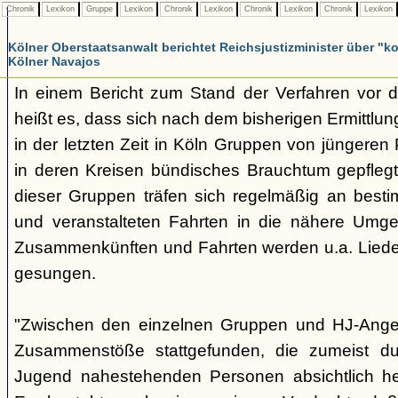
Chronik
Lexikon
Gruppe
Lexikon
Chronik
Lexikon
Chronik
Lexikon
Chronik
Lexikon
Kölner Oberstaatsanwalt berichtet Reichsjustizminister über 
Kölner Navajos
In einem Bericht zum Stand der Verfahren vor 
heißt es, dass sich nach dem bisherigen Ermittlu
in der letzten Zeit in Köln Gruppen von jüngeren 
in deren Kreisen bündisches Brauchtum gepfleg
dieser Gruppen träfen sich regelmäßig an best
und veranstalteten Fahrten in die nähere Umg
Zusammenkünften und Fahrten werden u.a. Liede
gesungen.
"Zwischen den einzelnen Gruppen und HJ-Ange
Zusammenstöße stattgefunden, die zumeist du
Jugend nahestehenden Personen absichtlich her