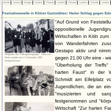
Chronik
Lexikon
Gruppe
Lexikon
Chronik
Lexikon
Chronik
Lexikon
Chronik
Lexikon
Festnahmewelle in Kölner Gaststätten: Harter Schlag gegen Ede
"Auf Grund von Feststellu
oppositionelle Jugendg
Wirtschaften in Köln zu
von Wanderfahrten zus
Gestapo aktiv und nim
Mitglieder der "Volksgartengruppe". Viele von
gegen 21.00 Uhr eine - wi
Ihnen wurden am 4. Dezember 1942
festgenommen.
"Überholung der Treffs"
harten Faust" in der 
Schmidt am Eifelplatz v
Jugendlichen, die an ein
"musizierten und san
festgenommen und "körper
Wirtschaft "Zur harten F