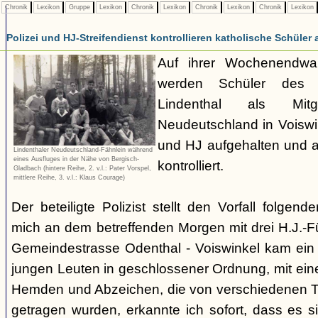
Chronik
Lexikon
Gruppe
Lexikon
Chronik
Lexikon
Chronik
Lexikon
Chronik
Lexikon
Polizei und HJ-Streifendienst kontrollieren katholische Schüler 
Auf ihrer Wochenendwa
werden Schüler des 
Lindenthal als Mit
Neudeutschland in Voiswi
und HJ aufgehalten und a
Lindenthaler Neudeutschland-Fähnlein während
eines Ausfluges in der Nähe von Bergisch-
kontrolliert.
Gladbach (hintere Reihe, 2. v.l.: Pater Vorspel,
mittlere Reihe, 3. v.l.: Klaus Courage)
Der beteiligte Polizist stellt den Vorfall folgen
mich an dem betreffenden Morgen mit drei H.J.-Füh
Gemeindestrasse Odenthal - Voiswinkel kam ein
jungen Leuten in geschlossener Ordnung, mit ein
Hemden und Abzeichen, die von verschiedenen T
getragen wurden, erkannte ich sofort, dass es s