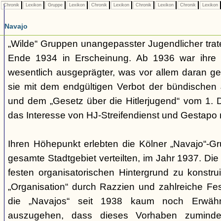
Chronik
Lexikon
Gruppe
Lexikon
Chronik
Lexikon
Chronik
Lexikon
Chronik
Lexikon
Navajo
„Wilde“ Gruppen unangepasster Jugendlicher trate
Ende 1934 in Erscheinung. Ab 1936 war ihre 
wesentlich ausgeprägter, was vor allem daran ge
sie mit dem endgültigen Verbot der bündischen
und dem „Gesetz über die Hitlerjugend“ vom 1. 
das Interesse von HJ-Streifendienst und Gestapo 
Ihren Höhepunkt erlebten die Kölner „Navajo“-Gr
gesamte Stadtgebiet verteilten, im Jahr 1937. Di
festen organisatorischen Hintergrund zu konstru
„Organisation“ durch Razzien und zahlreiche F
die „Navajos“ seit 1938 kaum noch Erwähn
auszugehen, dass dieses Vorhaben zumindes