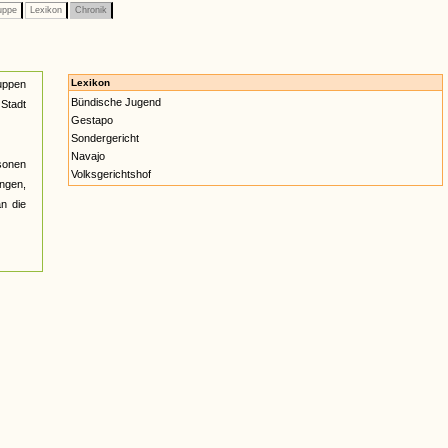
uppe
Lexikon
Chronik
Lexikon
ruppen
Bündische Jugend
 Stadt
Gestapo
Sondergericht
Navajo
sonen
Volksgerichtshof
ngen,
n die