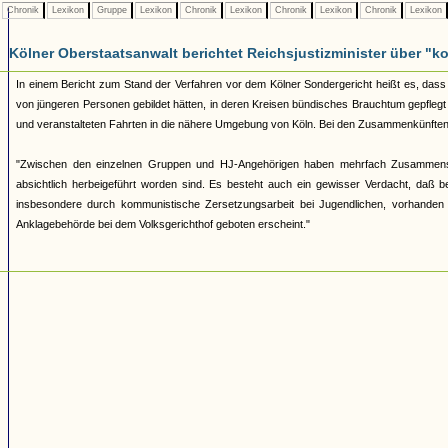
Chronik
Lexikon
Gruppe
Lexikon
Chronik
Lexikon
Chronik
Lexikon
Chronik
Lexikon
Kölner Oberstaatsanwalt berichtet Reichsjustizminister über 
In einem Bericht zum Stand der Verfahren vor dem Kölner Sondergericht heißt es, dass 
von jüngeren Personen gebildet hätten, in deren Kreisen bündisches Brauchtum gepfleg
und veranstalteten Fahrten in die nähere Umgebung von Köln. Bei den Zusammenkünften
"Zwischen den einzelnen Gruppen und HJ-Angehörigen haben mehrfach Zusammenst
absichtlich herbeigeführt worden sind. Es besteht auch ein gewisser Verdacht, daß
insbesondere durch kommunistische Zersetzungsarbeit bei Jugendlichen, vorhanden 
Anklagebehörde bei dem Volksgerichthof geboten erscheint."