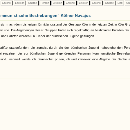
Chronik
Lexikon
Gruppe
Person
Lexikon
Chronik
Lexikon
Chronik
Gruppe
Lied
Gr
"kommunistische Bestrebungen" Kölner Navajos
sich nach dem bisherigen Ermittlungsstand der Gestapo Köln in der letzten Zeit in Köln G
t würde. Die Angehörigen dieser Gruppen träfen sich regelmäßig an bestimmten Punkten der
 und Fahrten werden u.a. Lieder der bündischen Jugend gesungen.
öße stattgefunden, die zumeist durch die der bündischen Jugend nahestehenden Per
 bei einzelnen der zur bündischen Jugend gehörenden Personen kommunistische Bestrebu
sind. Insoweit werde ich demnächst prüfen, ob und inwieweit eine Abgabe der Sache a