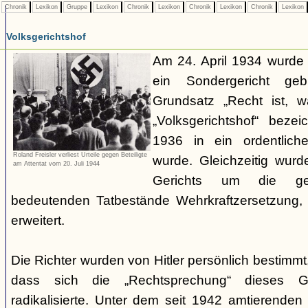
Chronik
Lexikon
Gruppe
Lexikon
Chronik
Lexikon
Chronik
Lexikon
Chronik
Lexikon
Volksgerichtshof
Am 24. April 1934 wurde
ein Sondergericht ge
Grundsatz „Recht ist, 
„Volksgerichtshof“ beze
1936 in ein ordentlich
Roland Freisler verliest Urteile gegen Beteiligte
wurde. Gleichzeitig wurd
am Attentat vom 20. Juli 1944
Gerichts um die ger
bedeutenden Tatbestände Wehrkraftzersetzung
erweitert.
Die Richter wurden von Hitler persönlich bestimmt
dass sich die „Rechtsprechung“ dieses G
radikalisierte. Unter dem seit 1942 amtierenden