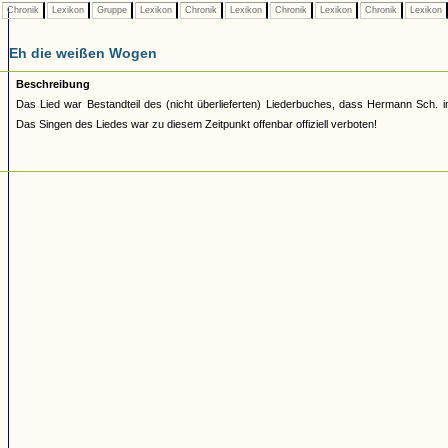
Chronik
Lexikon
Gruppe
Lexikon
Chronik
Lexikon
Chronik
Lexikon
Chronik
Lexikon
Eh die weißen Wogen
Beschreibung
Das Lied war Bestandteil des (nicht überlieferten) Liederbuches, dass Hermann Sch. 
Das Singen des Liedes war zu diesem Zeitpunkt offenbar offiziell verboten!