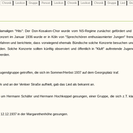
Chronik
Lexikon
Gruppe
Person
Lexikon
Chronik
Lexikon
Chronik
Gruppe
Lied
Gr
er damaligen "Hits": Der Don-Kosaken-Chor wurde vom NS-Regime zunächst gefördert und 
onzert im Januar 1936 wurde er in Köln von "Sprechchören enthusiasmierter Jungen" fren
 Gefahren und berichtete, dass vorwiegend ehemals Bündische solche Konzerte besuchen un
n. Solche Konzerte sollten künftig observiert und öffentlich in "Kluft" auftretende Jugen
werden.
Jugendgruppe getroffen, die sich im Sommer/Herbst 1937 auf dem Georgsplatz traf.
 und an der Venloer Straße aufhielt, gab das Lied als bekannt an.
 um Hermann Schäfer und Hermann Hochkeppel gesungen, einer Gruppe, die sich z.T. kla
 12.12.1937 in der Margarethenhöhe gesungen.