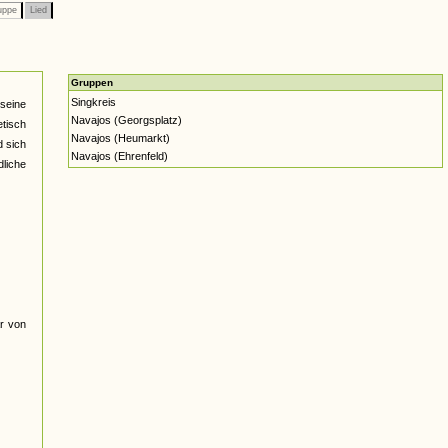
uppe
Lied
Gruppen
Singkreis
seine
Navajos (Georgsplatz)
etisch
Navajos (Heumarkt)
d sich
Navajos (Ehrenfeld)
dliche
r von