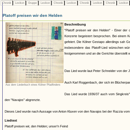
Chronik
Lexikon
Gruppe
Lexikon
Chronik
Lexikon
Chronik
Lexikon
Chronik
Lexikon
Platoff preisen wir den Helden
Beschreibung
"Platoff preisen wir den Helden" - Einer d
Konzerte begeistert besprochen. Bei einem K
gefeiert. Die Kölner Gestapo allerdings sah
insbesondere das Platoff-Lied wünschen würde
festgenommen und an die Gerichte überstellt 
Das Lied wurde laut Peter Schneider von der 
Auch Karl Roggenbach, der sich im Blücherpark
Aus dem Liederbuch eines Kölner Pfadfinders
Das Lied wurde 1936/37 auch vom Singkreis"
den "Navajos" abgrenzte.
Dieses Lied wurde nach Aussage von Anton Kluxen von den Navajos bei der Razzia vom
Liedtext
Platoff preisen wir, den Helden; unser'n Feind