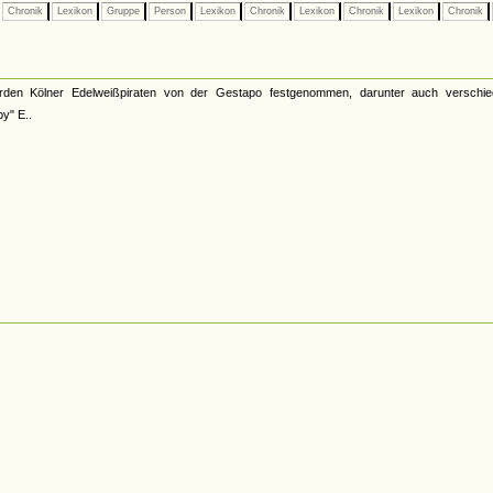
Chronik
Lexikon
Gruppe
Person
Lexikon
Chronik
Lexikon
Chronik
Lexikon
Chronik
werden Kölner Edelweißpiraten von der Gestapo festgenommen, darunter auch verschi
y" E..