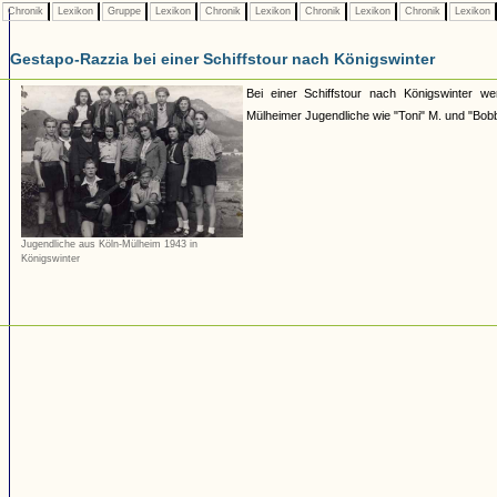
Chronik
Lexikon
Gruppe
Lexikon
Chronik
Lexikon
Chronik
Lexikon
Chronik
Lexikon
Gestapo-Razzia bei einer Schiffstour nach Königswinter
Bei einer Schiffstour nach Königswinter 
Mülheimer Jugendliche wie "Toni" M. und "Bobb
Jugendliche aus Köln-Mülheim 1943 in
Königswinter