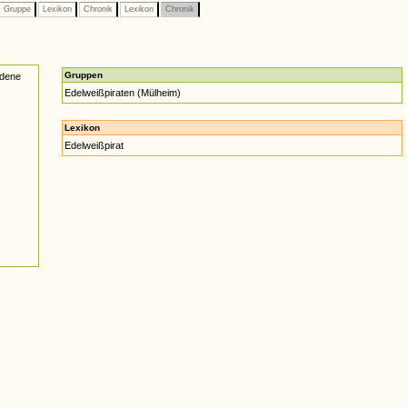
Gruppe
Lexikon
Chronik
Lexikon
Chronik
Gruppen
edene
Edelweißpiraten (Mülheim)
Lexikon
Edelweißpirat