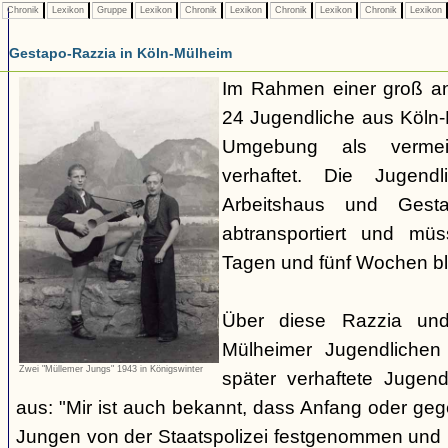
Chronik
Lexikon
Gruppe
Lexikon
Chronik
Lexikon
Chronik
Lexikon
Chronik
Lexikon
Gestapo-Razzia in Köln-Mülheim
Im Rahmen einer groß a
24 Jugendliche aus Köln-
Umgebung als vermeint
verhaftet. Die Jugen
Arbeitshaus und Gesta
abtransportiert und mü
Tagen und fünf Wochen bl
Über diese Razzia und
Mülheimer Jugendliche
Zwei "Müllemer Jungs" 1943 in Königswinter
später verhaftete Jugend
aus: "Mir ist auch bekannt, dass Anfang oder ge
Jungen von der Staatspolizei festgenommen und 