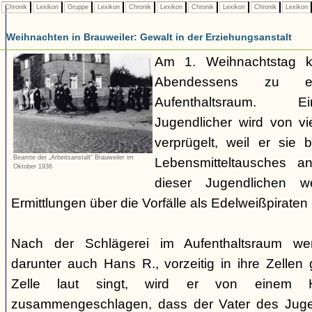
Chronik
Lexikon
Gruppe
Lexikon
Chronik
Lexikon
Chronik
Lexikon
Chronik
Lexikon
Weihnachten in Brauweiler: Gewalt in der Erziehungsanstalt
Am 1. Weihnachtstag 
Abendessens zu ei
Aufenthaltsraum. Ei
Jugendlicher wird von v
verprügelt, weil er sie
Beamte der „Arbeitsanstalt“ Brauweiler im
Lebensmitteltausches a
Oktober 1936
dieser Jugendlichen 
Ermittlungen über die Vorfälle als Edelweißpiraten
Nach der Schlägerei im Aufenthaltsraum wer
darunter auch Hans R., vorzeitig in ihre Zellen g
Zelle laut singt, wird er von einem Hi
zusammengeschlagen, dass der Vater des Juge