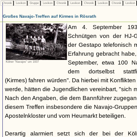
Chronik
Lexikon
Gruppe
Lexikon
Chronik
Lexikon
Chronik
Lexikon
Chronik
Lexikon
Großes Navajo-Treffen auf Kirmes in Rösrath
Am 4. September 1937
Schnütgen von der HJ-Ge
der Gestapo telefonisch m
Erfahrung gebracht habe
September, etwa 100 N
Kölner "Navajos" um 1937
dem dortselbst stattf
(Kirmes) fahren würden". Da hierbei mit Konflikten
werde, hätten die Jugendlichen vereinbart, "sich 
Nach den Angaben, die dem Bannführer zugegang
diesem Treffen insbesondere die Navajo-Gruppen
Apostelnkloster und vom Heumarkt beteiligen.
Derartig alarmiert setzt sich der bei der K