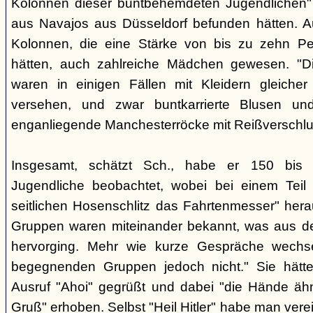
Kolonnen dieser buntbehemdeten Jugendlichen" 
aus Navajos aus Düsseldorf befunden hätten. A
Kolonnen, die eine Stärke von bis zu zehn Per
hätten, auch zahlreiche Mädchen gewesen. "Di
waren in einigen Fällen mit Kleidern gleicher
versehen, und zwar buntkarrierte Blusen un
enganliegende Manchesterröcke mit Reißverschlus
Insgesamt, schätzt Sch., habe er 150 bis 2
Jugendliche beobachtet, wobei bei einem Tei
seitlichen Hosenschlitz das Fahrtenmesser" hera
Gruppen waren miteinander bekannt, was aus de
hervorging. Mehr wie kurze Gespräche wechse
begegnenden Gruppen jedoch nicht." Sie hätt
Ausruf "Ahoi" gegrüßt und dabei "die Hände äh
Gruß" erhoben. Selbst "Heil Hitler" habe man ver