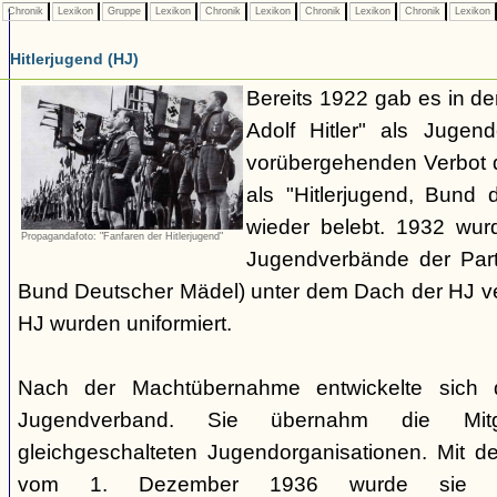
Chronik
Lexikon
Gruppe
Lexikon
Chronik
Lexikon
Chronik
Lexikon
Chronik
Lexikon
Hitlerjugend (HJ)
Bereits 1922 gab es in 
Adolf Hitler" als Jugen
vorübergehenden Verbot d
als "Hitlerjugend, Bund 
wieder belebt. 1932 wurd
Propagandafoto: "Fanfaren der Hitlerjugend"
Jugendverbände der Part
Bund Deutscher Mädel) unter dem Dach der HJ vere
HJ wurden uniformiert.
Nach der Machtübernahme entwickelte sich 
Jugendverband. Sie übernahm die Mitgl
gleichgeschalteten Jugendorganisationen. Mit 
vom 1. Dezember 1936 wurde sie zu