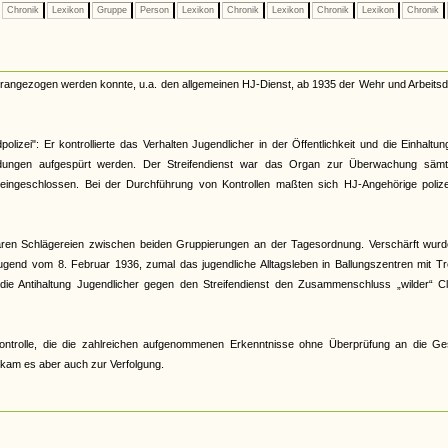
Chronik
Lexikon
Gruppe
Person
Lexikon
Chronik
Lexikon
Chronik
Lexikon
Chronik
herangezogen werden konnte, u.a. den allgemeinen HJ-Dienst, ab 1935 der Wehr und Arbeitsd
lizei": Er kontrollierte das Verhalten Jugendlicher in der Öffentlichkeit und die Einhaltu
ildungen aufgespürt werden. Der Streifendienst war das Organ zur Überwachung sämtl
t eingeschlossen. Bei der Durchführung von Kontrollen maßten sich HJ-Angehörige polizei
 waren Schlägereien zwischen beiden Gruppierungen an der Tagesordnung. Verschärft wurd
gend vom 8. Februar 1936, zumal das jugendliche Alltagsleben in Ballungszentren mit Tr
 die Antihaltung Jugendlicher gegen den Streifendienst den Zusammenschluss „wilder“ Cl
r Kontrolle, die die zahlreichen aufgenommenen Erkenntnisse ohne Überprüfung an die Ge
s kam es aber auch zur Verfolgung.