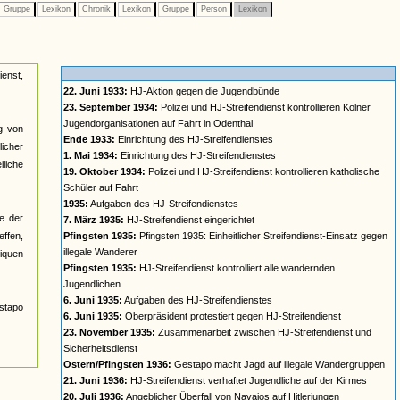
Gruppe
Lexikon
Chronik
Lexikon
Gruppe
Person
Lexikon
ienst,
22. Juni 1933:
HJ-Aktion gegen die Jugendbünde
23. September 1934:
Polizei und HJ-Streifendienst kontrollieren Kölner
Jugendorganisationen auf Fahrt in Odenthal
ng von
Ende 1933:
Einrichtung des HJ-Streifendienstes
icher
1. Mai 1934:
Einrichtung des HJ-Streifendienstes
liche
19. Oktober 1934:
Polizei und HJ-Streifendienst kontrollieren katholische
Schüler auf Fahrt
1935:
Aufgaben des HJ-Streifendienstes
e der
7. März 1935:
HJ-Streifendienst eingerichtet
effen,
Pfingsten 1935:
Pfingsten 1935: Einheitlicher Streifendienst-Einsatz gegen
illegale Wanderer
iquen
Pfingsten 1935:
HJ-Streifendienst kontrolliert alle wandernden
Jugendlichen
6. Juni 1935:
Aufgaben des HJ-Streifendienstes
stapo
6. Juni 1935:
Oberpräsident protestiert gegen HJ-Streifendienst
23. November 1935:
Zusammenarbeit zwischen HJ-Streifendienst und
Sicherheitsdienst
Ostern/Pfingsten 1936:
Gestapo macht Jagd auf illegale Wandergruppen
21. Juni 1936:
HJ-Streifendienst verhaftet Jugendliche auf der Kirmes
20. Juli 1936:
Angeblicher Überfall von Navajos auf Hitlerjungen