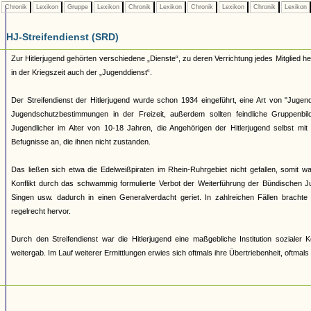
Chronik
Lexikon
Gruppe
Lexikon
Chronik
Lexikon
Chronik
Lexikon
Chronik
Lexikon
HJ-Streifendienst (SRD)
Zur Hitlerjugend gehörten verschiedene „Dienste“, zu deren Verrichtung jedes Mitglied 
in der Kriegszeit auch der „Jugenddienst“.
Der Streifendienst der Hitlerjugend wurde schon 1934 eingeführt, eine Art von "Jugendpo
Jugendschutzbestimmungen in der Freizeit, außerdem sollten feindliche Gruppenb
Jugendlicher im Alter von 10-18 Jahren, die Angehörigen der Hitlerjugend selbst mi
Befugnisse an, die ihnen nicht zustanden.
Das ließen sich etwa die Edelweißpiraten im Rhein-Ruhrgebiet nicht gefallen, somit
Konflikt durch das schwammig formulierte Verbot der Weiterführung der Bündischen Ju
Singen usw. dadurch in einen Generalverdacht geriet. In zahlreichen Fällen brachte
regelrecht hervor.
Durch den Streifendienst war die Hitlerjugend eine maßgebliche Institution soziale
weitergab. Im Lauf weiterer Ermittlungen erwies sich oftmals ihre Übertriebenheit, oftmal