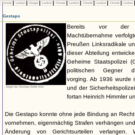
Chronik
Lexikon
Gruppe
Lexikon
Chronik
Lexikon
Chronik
Lexikon
Chronik
Lexikon
Gestapo
Bereits vor der nat
Machtübernahme verfolgte 
Preußen Linksradikale u
dieser Abteilung entwicke
Geheime Staatspolizei (
politischen Gegner de
vorging. Ab 1936 wurde si
und der Sicherheitspolize
Siegel der Gestapo-Stelle Köln
fortan Heinrich Himmler u
Die Gestapo konnte ohne jede Bindung an Rech
vornehmen, eigenmächtig Strafen verhängen und
Änderung von Gerichtsurteilen verlangen. Wi