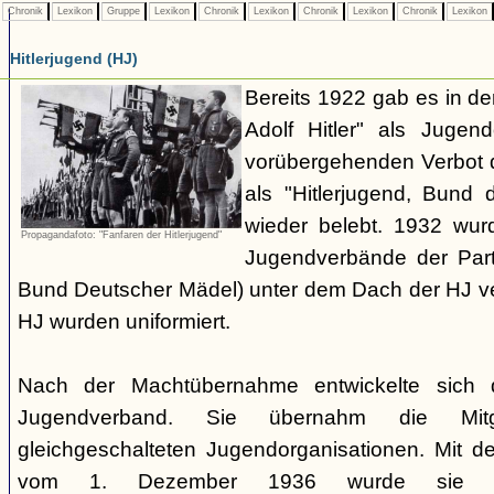
Chronik
Lexikon
Gruppe
Lexikon
Chronik
Lexikon
Chronik
Lexikon
Chronik
Lexikon
Hitlerjugend (HJ)
Bereits 1922 gab es in 
Adolf Hitler" als Jugen
vorübergehenden Verbot d
als "Hitlerjugend, Bund 
wieder belebt. 1932 wurd
Propagandafoto: "Fanfaren der Hitlerjugend"
Jugendverbände der Part
Bund Deutscher Mädel) unter dem Dach der HJ vere
HJ wurden uniformiert.
Nach der Machtübernahme entwickelte sich 
Jugendverband. Sie übernahm die Mitgl
gleichgeschalteten Jugendorganisationen. Mit 
vom 1. Dezember 1936 wurde sie zu