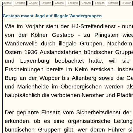
Chronik
Lexikon
Gruppe
Lexikon
Chronik
Lexikon
Chronik
Lexikon
Chronik
Lexikon
Gestapo macht Jagd auf illegale Wandergruppen
Wie im Vorjahr sieht der HJ-Streifendienst - nunm
von der Kölner Gestapo - zu Pfingsten wie
Wanderwelle durch illegale Gruppen. Nachdem
Ostern 1936 Auslandsfahrten bündischer Gruppe
und Luxemburg beobachtet hatte, will sie 
Erscheinungen bereits im Keim ersticken. Insb
Burg an der Wupper bis Altenberg sowie die
und Marienheide im Oberbergischen werden als
hauptsächlich die verbotenen Nerother und Pfadfin
Der geplante Einsatz vom Sicherheitsdienst der 
erkunden, ob es eine organisatorische Leitung
bündischen Gruppen gibt, wer deren Führer s