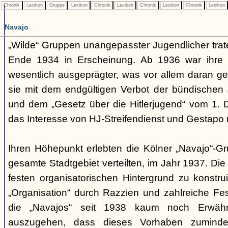
Chronik
Lexikon
Gruppe
Lexikon
Chronik
Lexikon
Chronik
Lexikon
Chronik
Lexikon
Navajo
„Wilde“ Gruppen unangepasster Jugendlicher trate
Ende 1934 in Erscheinung. Ab 1936 war ihre 
wesentlich ausgeprägter, was vor allem daran ge
sie mit dem endgültigen Verbot der bündischen
und dem „Gesetz über die Hitlerjugend“ vom 1. 
das Interesse von HJ-Streifendienst und Gestapo 
Ihren Höhepunkt erlebten die Kölner „Navajo“-Gr
gesamte Stadtgebiet verteilten, im Jahr 1937. Di
festen organisatorischen Hintergrund zu konstru
„Organisation“ durch Razzien und zahlreiche F
die „Navajos“ seit 1938 kaum noch Erwähn
auszugehen, dass dieses Vorhaben zumindes