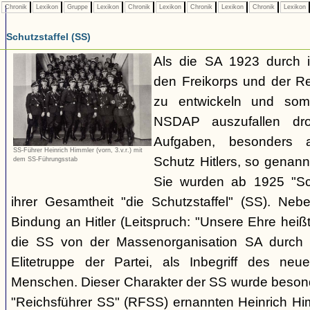
Chronik
Lexikon
Gruppe
Lexikon
Chronik
Lexikon
Chronik
Lexikon
Chronik
Lexikon
Schutzstaffel (SS)
Als die SA 1923 durch 
den Freikorps und der R
zu entwickeln und somi
NSDAP auszufallen dro
Aufgaben, besonders 
SS-Führer Heinrich Himmler (vorn, 3.v.r.) mit
Schutz Hitlers, so genan
dem SS-Führungsstab
Sie wurden ab 1925 "Sch
ihrer Gesamtheit "die Schutzstaffel" (SS). Ne
Bindung an Hitler (Leitspruch: "Unsere Ehre heißt
die SS von der Massenorganisation SA durch ih
Elitetruppe der Partei, als Inbegriff des neuen
Menschen. Dieser Charakter der SS wurde beson
"Reichsführer SS" (RFSS) ernannten Heinrich Hi