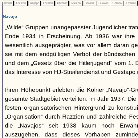
Chronik
Lexikon
Gruppe
Lexikon
Chronik
Lexikon
Chronik
Lexikon
Chronik
Lexikon
Navajo
„Wilde“ Gruppen unangepasster Jugendlicher trate
Ende 1934 in Erscheinung. Ab 1936 war ihre 
wesentlich ausgeprägter, was vor allem daran ge
sie mit dem endgültigen Verbot der bündischen
und dem „Gesetz über die Hitlerjugend“ vom 1. 
das Interesse von HJ-Streifendienst und Gestapo 
Ihren Höhepunkt erlebten die Kölner „Navajo“-Gr
gesamte Stadtgebiet verteilten, im Jahr 1937. Di
festen organisatorischen Hintergrund zu konstru
„Organisation“ durch Razzien und zahlreiche F
die „Navajos“ seit 1938 kaum noch Erwähn
auszugehen, dass dieses Vorhaben zumindes