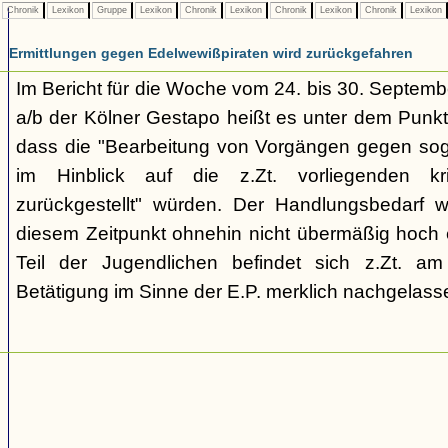
Chronik
Lexikon
Gruppe
Lexikon
Chronik
Lexikon
Chronik
Lexikon
Chronik
Lexikon
Ermittlungen gegen Edelwewißpiraten wird zurückgefahren
Im Bericht für die Woche vom 24. bis 30. Septemb
a/b der Kölner Gestapo heißt es unter dem Punkt
dass die "Bearbeitung von Vorgängen gegen sog
im Hinblick auf die z.Zt. vorliegenden kr
zurückgestellt" würden. Der Handlungsbedarf 
diesem Zeitpunkt ohnehin nicht übermäßig hoch e
Teil der Jugendlichen befindet sich z.Zt. a
Betätigung im Sinne der E.P. merklich nachgelasse