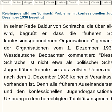
Chronik
Lexikon
Gruppe
Lexikon
Chronik
Lexikon
Chronik
Lexikon
Chronik
Lexikon
Reichsjugendführer Schirach: Probleme mit konfessionellen Ju
Dezember 1936 beseitigt
In seiner Rede Baldur von Schirachs, die über all
wird, begrüßt er, dass die "früheren Sch
konfessionsgebundenen Organisationen" gemacht
der Organisationen vom 1. Dezember 1936
Westdeutsche Beobachter kommentiert: "Diese
Schirachs ist nicht etwa als politischer Sc
Jugendführer konnte sie aus vollster Ueberzeu
nach dem 1. Dezember 1936 keinerlei Veranlass
vorhanden ist. Denn alle früheren Auseinanders
und den konfessionellen Jugendorganisatione
Ursprung in dem berechtigten Totalitätsanspruch d