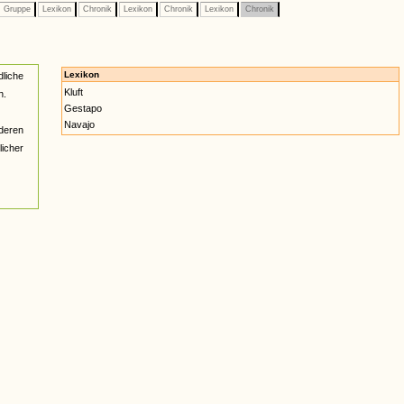
Gruppe
Lexikon
Chronik
Lexikon
Chronik
Lexikon
Chronik
Lexikon
liche
Kluft
n.
Gestapo
Navajo
deren
licher