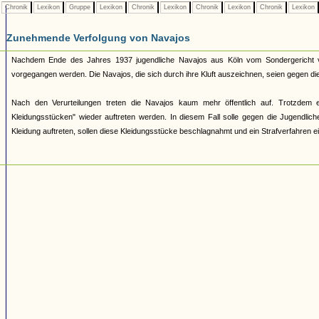
Chronik
Lexikon
Gruppe
Lexikon
Chronik
Lexikon
Chronik
Lexikon
Chronik
Lexikon
Zunehmende Verfolgung von Navajos
Nachdem Ende des Jahres 1937 jugendliche Navajos aus Köln vom Sondergericht veru
vorgegangen werden. Die Navajos, die sich durch ihre Kluft auszeichnen, seien gegen die
Nach den Verurteilungen treten die Navajos kaum mehr öffentlich auf. Trotzdem 
Kleidungsstücken" wieder auftreten werden. In diesem Fall solle gegen die Jugendliche
Kleidung auftreten, sollen diese Kleidungsstücke beschlagnahmt und ein Strafverfahren ei