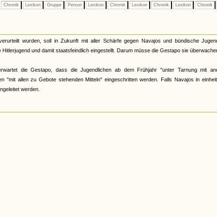
Chronik
Lexikon
Gruppe
Person
Lexikon
Chronik
Lexikon
Chronik
Lexikon
Chronik
rteilt wurden, soll in Zukunft mit aller Schärfe gegen Navajos und bündische Jugend
 Hitlerjugend und damit staatsfeindlich eingestellt. Darum müsse die Gestapo sie überwache
erwartet die Gestapo, dass die Jugendlichen ab dem Frühjahr "unter Tarnung mit an
n "mit allen zu Gebote stehenden Mitteln" eingeschritten werden. Falls Navajos in einheit
ngeleitet werden.