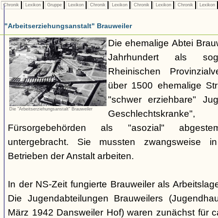
Chronik
Lexikon
Gruppe
Lexikon
Chronik
Lexikon
Chronik
Lexikon
Chronik
Lexikon
"Arbeitserziehungsanstalt" Brauweiler
Die ehemalige Abtei Brauw
Jahrhundert als sog
Rheinischen Provinzial
über 1500 ehemalige Stra
"schwer erziehbare" Jug
Die "Arbeitserziehungsanstalt" Brauweiler
Geschlechtskran
Fürsorgebehörden als "asozial" abgest
untergebracht. Sie mussten zwangsweise i
Betrieben der Anstalt arbeiten.
In der NS-Zeit fungierte Brauweiler als Arbeitsla
Die Jugendabteilungen Brauweilers (Jugendhau
März 1942 Dansweiler Hof) waren zunächst für c