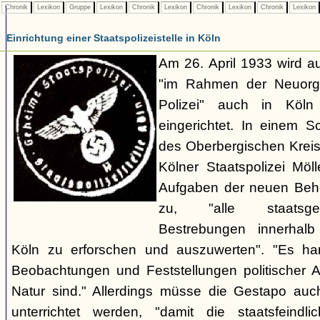
Chronik
Lexikon
Gruppe
Lexikon
Chronik
Lexikon
Chronik
Lexikon
Chronik
Lexikon
Einrichtung einer Staatspolizeistelle in Köln
Am 26. April 1933 wird au
"im Rahmen der Neuorgan
Polizei" auch in Köln e
eingerichtet. In einem 
des Oberbergischen Kreise
Kölner Staatspolizei Möl
Aufgaben der neuen Behör
zu, "alle staatsgefä
Bestrebungen innerhalb
Köln zu erforschen und auszuwerten". "Es ha
Beobachtungen und Feststellungen politischer Art,
Natur sind." Allerdings müsse die Gestapo auc
unterrichtet werden, "damit die staatsfeind