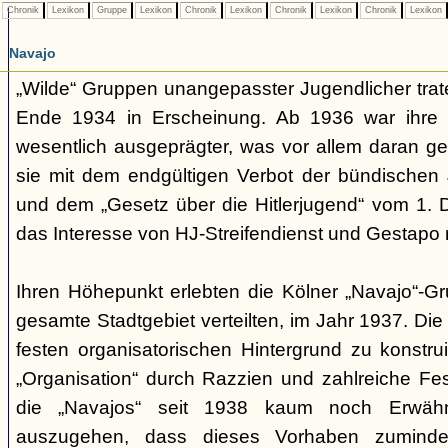
Chronik
Lexikon
Gruppe
Lexikon
Chronik
Lexikon
Chronik
Lexikon
Chronik
Lexikon
Navajo
„Wilde“ Gruppen unangepasster Jugendlicher trate
Ende 1934 in Erscheinung. Ab 1936 war ihre 
wesentlich ausgeprägter, was vor allem daran ge
sie mit dem endgültigen Verbot der bündischen
und dem „Gesetz über die Hitlerjugend“ vom 1. 
das Interesse von HJ-Streifendienst und Gestapo 
Ihren Höhepunkt erlebten die Kölner „Navajo“-Gr
gesamte Stadtgebiet verteilten, im Jahr 1937. Di
festen organisatorischen Hintergrund zu konstru
„Organisation“ durch Razzien und zahlreiche F
die „Navajos“ seit 1938 kaum noch Erwähn
auszugehen, dass dieses Vorhaben zumindes