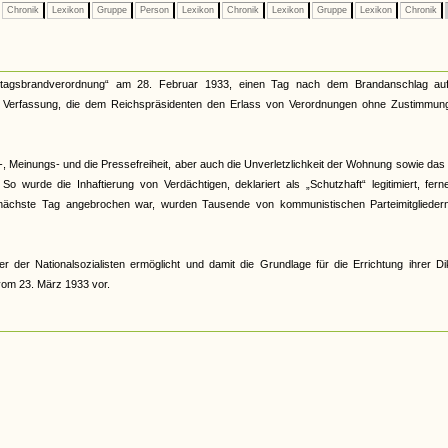
Chronik
Lexikon
Gruppe
Person
Lexikon
Chronik
Lexikon
Gruppe
Lexikon
Chronik
tagsbrandverordnung“ am 28. Februar 1933, einen Tag nach dem Brandanschlag au
rer Verfassung, die dem Reichspräsidenten den Erlass von Verordnungen ohne Zustimmun
, Meinungs- und die Pressefreiheit, aber auch die Unverletzlichkeit der Wohnung sowie das
o wurde die Inhaftierung von Verdächtigen, deklariert als „Schutzhaft“ legitimiert, fern
r nächste Tag angebrochen war, wurden Tausende von kommunistischen Parteimitglieder
r Nationalsozialisten ermöglicht und damit die Grundlage für die Errichtung ihrer Dik
vom 23. März 1933 vor.