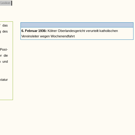
Lexikon
f das
6. Februar 1936:
Kölner Oberlandesgericht verurteilt katholischen
g des
Vereinsleiter wegen Wochenendfahrt
 Post-
er die
n und
tatur