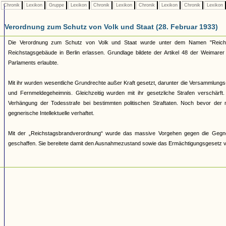
Chronik
Lexikon
Gruppe
Lexikon
Chronik
Lexikon
Chronik
Lexikon
Chronik
Lexikon
Verordnung zum Schutz von Volk und Staat (28. Februar 1933)
Die Verordnung zum Schutz von Volk und Staat wurde unter dem Namen "Reich
Reichstagsgebäude in Berlin erlassen. Grundlage bildete der Artikel 48 der Weima
Parlaments erlaubte.
Mit ihr wurden wesentliche Grundrechte außer Kraft gesetzt, darunter die Versammlungs-
und Fernmeldegeheimnis. Gleichzeitig wurden mit ihr gesetzliche Strafen verschärft. S
Verhängung der Todesstrafe bei bestimmten politischen Straftaten. Noch bevor de
gegnerische Intellektuelle verhaftet.
Mit der „Reichstagsbrandverordnung“ wurde das massive Vorgehen gegen die Gegner de
geschaffen. Sie bereitete damit den Ausnahmezustand sowie das Ermächtigungsgesetz 