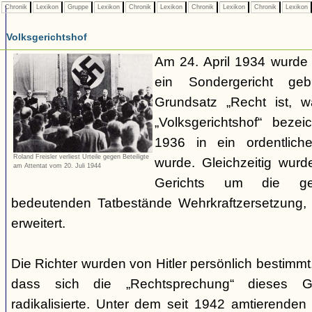
Chronik
Lexikon
Gruppe
Lexikon
Chronik
Lexikon
Chronik
Lexikon
Chronik
Lexikon
Volksgerichtshof
Am 24. April 1934 wurde
ein Sondergericht ge
Grundsatz „Recht ist, 
„Volksgerichtshof“ beze
1936 in ein ordentlich
Roland Freisler verliest Urteile gegen Beteiligte
wurde. Gleichzeitig wurd
am Attentat vom 20. Juli 1944
Gerichts um die ger
bedeutenden Tatbestände Wehrkraftzersetzung
erweitert.
Die Richter wurden von Hitler persönlich bestimmt
dass sich die „Rechtsprechung“ dieses G
radikalisierte. Unter dem seit 1942 amtierenden