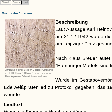
Chronik
Gruppe
Lied
Wenn die Sirenen
Beschreibung
Laut Aussage Karl Heinz
am 31.12.1942 wurde die
am Leipziger Platz gesun
Nach Klaus Breuer lautet 
"Hamburger Madels sind t
Einritzung in einer Zelle im Gestapo-Gefängnis
im EL-DE-Haus, 1943/44: "Rio die Schanero -
Aheu Kapalero - Edelweipiraten sind treu"
Wurde im Gestapoverhör
Edelweißpiratenlied zu Protokoll gegeben, das 
weurde.
Liedtext
Wenn die Sirenen in Hamburg ertönen